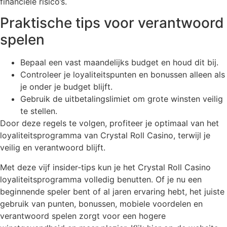
financiële risico’s.
Praktische tips voor verantwoord
spelen
Bepaal een vast maandelijks budget en houd dit bij.
Controleer je loyaliteitspunten en bonussen alleen als
je onder je budget blijft.
Gebruik de uitbetalingslimiet om grote winsten veilig
te stellen.
Door deze regels te volgen, profiteer je optimaal van het
loyaliteitsprogramma van Crystal Roll Casino, terwijl je
veilig en verantwoord blijft.
Met deze vijf insider‑tips kun je het Crystal Roll Casino
loyaliteitsprogramma volledig benutten. Of je nu een
beginnende speler bent of al jaren ervaring hebt, het juiste
gebruik van punten, bonussen, mobiele voordelen en
verantwoord spelen zorgt voor een hogere