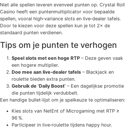
Niet alle spellen leveren evenveel punten op. Crystal Roll
Casino heeft een puntenmultiplicator voor bepaalde
spellen, vooral high‑variance slots en live‑dealer tafels.
Door te kiezen voor deze spellen kun je tot 2× de
standaard punten verdienen.
Tips om je punten te verhogen
Speel slots met een hoge RTP
– Deze geven vaak
een hogere multiplier.
Doe mee aan live‑dealer tafels
– Blackjack en
roulette bieden extra punten.
Gebruik de ’Daily Boost’
– Een dagelijkse promotie
die punten tijdelijk verdubbelt.
Een handige bullet‑lijst om je spelkeuze te optimaliseren:
Kies slots van NetEnt of Microgaming met RTP ≥
96 %.
Participeer in live‑roulette tijdens happy hour.