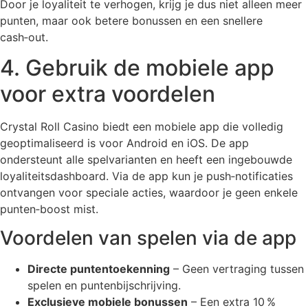
Door je loyaliteit te verhogen, krijg je dus niet alleen meer
punten, maar ook betere bonussen en een snellere
cash‑out.
4. Gebruik de mobiele app
voor extra voordelen
Crystal Roll Casino biedt een mobiele app die volledig
geoptimaliseerd is voor Android en iOS. De app
ondersteunt alle spelvarianten en heeft een ingebouwde
loyaliteitsdashboard. Via de app kun je push‑notificaties
ontvangen voor speciale acties, waardoor je geen enkele
punten‑boost mist.
Voordelen van spelen via de app
Directe puntentoekenning
– Geen vertraging tussen
spelen en puntenbijschrijving.
Exclusieve mobiele bonussen
– Een extra 10 %