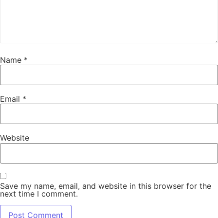
Name
*
Email
*
Website
Save my name, email, and website in this browser for the
next time I comment.