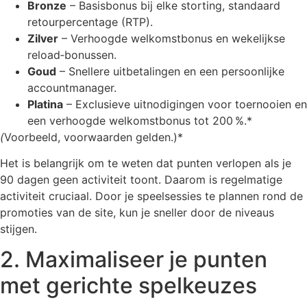
Bronze
– Basisbonus bij elke storting, standaard
retourpercentage (RTP).
Zilver
– Verhoogde welkomstbonus en wekelijkse
reload‑bonussen.
Goud
– Snellere uitbetalingen en een persoonlijke
accountmanager.
Platina
– Exclusieve uitnodigingen voor toernooien en
een verhoogde welkomstbonus tot 200 %.*
(
Voorbeeld, voorwaarden gelden.)*
Het is belangrijk om te weten dat punten verlopen als je
90 dagen geen activiteit toont. Daarom is regelmatige
activiteit cruciaal. Door je speelsessies te plannen rond de
promoties van de site, kun je sneller door de niveaus
stijgen.
2. Maximaliseer je punten
met gerichte spelkeuzes