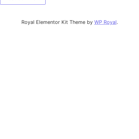
Royal Elementor Kit Theme by
WP Royal
.