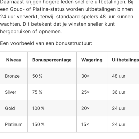
Daarnaast krijgen hogere leden snellere uitbetalingen. Bij
een Goud‑ of Platina‑status worden uitbetalingen binnen
24 uur verwerkt, terwijl standaard spelers 48 uur kunnen
wachten. Dit betekent dat je winsten sneller kunt
hergebruiken of opnemen.
Een voorbeeld van een bonusstructuur:
Niveau
Bonuspercentage
Wagering
Uitbetalings
Bronze
50 %
30×
48 uur
Silver
75 %
25×
36 uur
Gold
100 %
20×
24 uur
Platinum
150 %
15×
24 uur