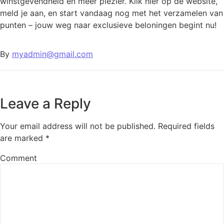
winstgevendheid en meer plezier. Klik hier op de website,
meld je aan, en start vandaag nog met het verzamelen van
punten – jouw weg naar exclusieve beloningen begint nu!
By
myadmin@gmail.com
Leave a Reply
Your email address will not be published.
Required fields
are marked
*
Comment