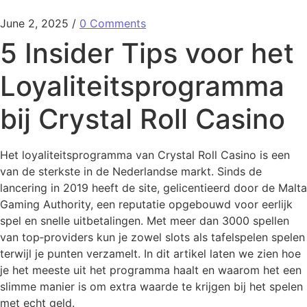
June 2, 2025
/
0 Comments
5 Insider Tips voor het
Loyaliteitsprogramma
bij Crystal Roll Casino
Het loyaliteitsprogramma van Crystal Roll Casino is een
van de sterkste in de Nederlandse markt. Sinds de
lancering in 2019 heeft de site, gelicentieerd door de Malta
Gaming Authority, een reputatie opgebouwd voor eerlijk
spel en snelle uitbetalingen. Met meer dan 3000 spellen
van top‑providers kun je zowel slots als tafelspelen spelen
terwijl je punten verzamelt. In dit artikel laten we zien hoe
je het meeste uit het programma haalt en waarom het een
slimme manier is om extra waarde te krijgen bij het spelen
met echt geld.