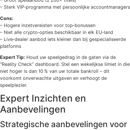
– Groot spelaanbod (2 200+ titels)
– Sterk VIP‑programma met persoonlijke accountmanagers
Cons:
– Hogere inzetvereisten voor top‑bonussen
– Niet alle crypto‑opties beschikbaar in elk EU‑land
– Live‑dealer aanbod iets kleiner dan bij gespecialiseerde
platforms
Expert Tip:
Houd uw speelgedrag in de gaten via de
“Reality Check” dashboard. Stel een wekelijkse limiet in die
niet hoger is dan 10 % van uw totale bankroll – dit
voorkomt onverwachte uitgaven en verhoogt de
speelplezier.
Expert Inzichten en
Aanbevelingen
Strategische aanbevelingen voor