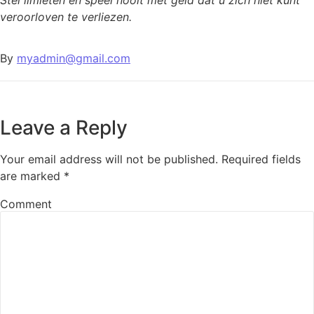
Stel limieten en speel nooit met geld dat u zich niet kunt
veroorloven te verliezen.
By
myadmin@gmail.com
Leave a Reply
Your email address will not be published.
Required fields
are marked
*
Comment