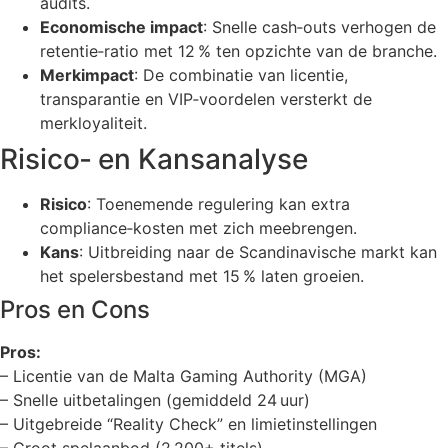
audits.
Economische impact
: Snelle cash‑outs verhogen de
retentie‑ratio met 12 % ten opzichte van de branche.
Merkimpact
: De combinatie van licentie,
transparantie en VIP‑voordelen versterkt de
merkloyaliteit.
Risico‑ en Kansanalyse
Risico
: Toenemende regulering kan extra
compliance‑kosten met zich meebrengen.
Kans
: Uitbreiding naar de Scandinavische markt kan
het spelersbestand met 15 % laten groeien.
Pros en Cons
Pros:
– Licentie van de Malta Gaming Authority (MGA)
– Snelle uitbetalingen (gemiddeld 24 uur)
– Uitgebreide “Reality Check” en limietinstellingen