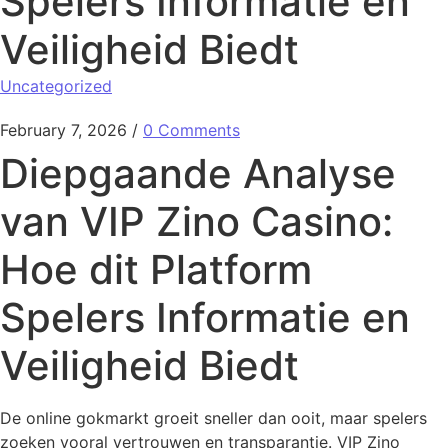
Spelers Informatie en
Veiligheid Biedt
Uncategorized
February 7, 2026
/
0 Comments
Diepgaande Analyse
van VIP Zino Casino:
Hoe dit Platform
Spelers Informatie en
Veiligheid Biedt
De online gokmarkt groeit sneller dan ooit, maar spelers
zoeken vooral vertrouwen en transparantie. VIP Zino