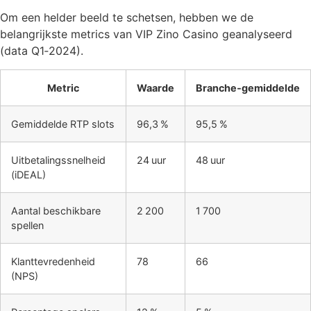
Om een helder beeld te schetsen, hebben we de
belangrijkste metrics van VIP Zino Casino geanalyseerd
(data Q1‑2024).
Metric
Waarde
Branche‑gemiddelde
Gemiddelde RTP slots
96,3 %
95,5 %
Uitbetalingssnelheid
24 uur
48 uur
(iDEAL)
Aantal beschikbare
2 200
1 700
spellen
Klanttevredenheid
78
66
(NPS)