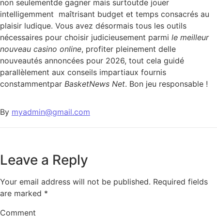
non seulementde gagner mais surtoutde jouer
intelligemment ­ maîtrisant budget et temps consacrés au
plaisir ludique.​ Vous avez désormais tous les outils
nécessaires pour choisir judicieusement parmi
le meilleur
nouveau casino online
, profiter pleinement delle
nouveautés annoncées pour 2026, tout cela guidé
parallèlement aux conseils impartiaux fournis
constammentpar
BasketNews Net
. Bon jeu responsable !
By
myadmin@gmail.com
Leave a Reply
Your email address will not be published.
Required fields
are marked
*
Comment