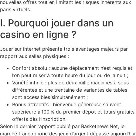
nouvelles offres tout en limitant les risques inhérents aux
paris virtuels.
I. Pourquoi jouer dans un
casino en ligne ?
Jouer sur internet présente trois avantages majeurs par
rapport aux salles physiques :
Confort absolu : aucune déplacement n’est requis et
l’on peut miser à toute heure du jour ou de la nuit ;
Variété infinie : plus de deux mille machines à sous
différentes et une trentaine de variantes de tables
sont accessibles simultanément ;
Bonus attractifs : bienvenue généreuse souvent
supérieure à 100 % du premier dépôt et tours gratuits
offerts dès l’inscription.
Selon le dernier rapport publié par Basketnews.Net, le
marché francophone des jeux d’argent dépasse aujourd’hui