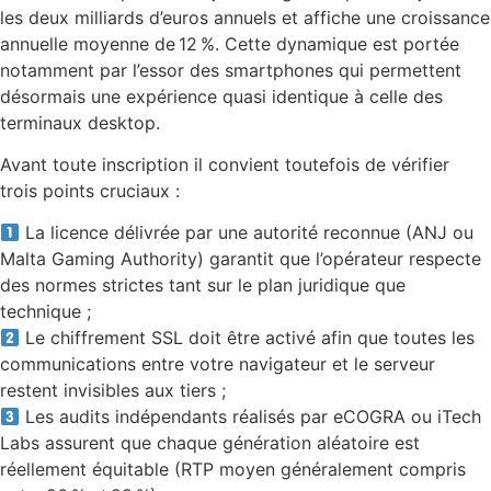
les deux milliards d’euros annuels et affiche une croissance
annuelle moyenne de 12 %. Cette dynamique est portée
notamment par l’essor des smartphones qui permettent
désormais une expérience quasi identique à celle des
terminaux desktop.
Avant toute inscription il convient toutefois de vérifier
trois points cruciaux :
La licence délivrée par une autorité reconnue (ANJ ou
Malta Gaming Authority) garantit que l’opérateur respecte
des normes strictes tant sur le plan juridique que
technique ;
Le chiffrement SSL doit être activé afin que toutes les
communications entre votre navigateur et le serveur
restent invisibles aux tiers ;
Les audits indépendants réalisés par eCOGRA ou iTech
Labs assurent que chaque génération aléatoire est
réellement équitable (RTP moyen généralement compris