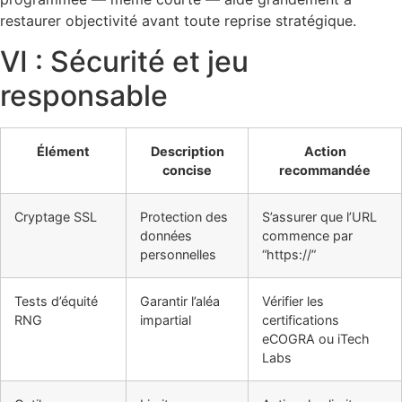
restaurer objectivité avant toute reprise stratégique.
VI : Sécurité et jeu
responsable
Élément
Description
Action
concise
recommandée
Cryptage SSL
Protection des
S’assurer que l’URL
données
commence par
personnelles
“https://”
Tests d’équité
Garantir l’aléa
Vérifier les
RNG
impartial
certifications
eCOGRA ou iTech
Labs