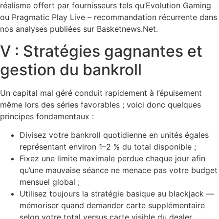
réalisme offert par fournisseurs tels qu’Evolution Gaming
ou Pragmatic Play Live – recommandation récurrente dans
nos analyses publiées sur Basketnews.Net.
V : Stratégies gagnantes et
gestion du bankroll
Un capital mal géré conduit rapidement à l’épuisement
même lors des séries favorables ; voici donc quelques
principes fondamentaux :
Divisez votre bankroll quotidienne en unités égales
représentant environ 1–2 % du total disponible ;
Fixez une limite maximale perdue chaque jour afin
qu’une mauvaise séance ne menace pas votre budget
mensuel global ;
Utilisez toujours la stratégie basique au blackjack —
mémoriser quand demander carte supplémentaire
selon votre total versus carte visible du dealer