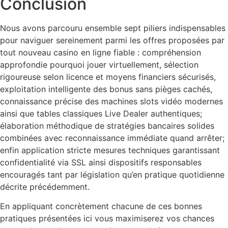
Conclusion
Nous avons parcouru ensemble sept piliers indispensables
pour naviguer sereinement parmi les offres proposées par
tout nouveau casino en ligne fiable : compréhension
approfondie pourquoi jouer virtuellement, sélection
rigoureuse selon licence et moyens financiers sécurisés,
exploitation intelligente des bonus sans pièges cachés,
connaissance précise des machines slots vidéo modernes
ainsi que tables classiques Live Dealer authentiques;
élaboration méthodique de stratégies bancaires solides
combinées avec reconnaissance immédiate quand arrêter;
enfin application stricte mesures techniques garantissant
confidentialité via SSL ainsi dispositifs responsables
encouragés tant par législation qu’en pratique quotidienne
décrite précédemment.
En appliquant concrètement chacune de ces bonnes
pratiques présentées ici vous maximiserez vos chances