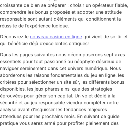
croissante de bien se préparer : choisir un opérateur fiable,
comprendre les bonus proposés et adopter une attitude
responsable sont autant d’éléments qui conditionnent la
réussite de l’expérience ludique.
Découvrez le
nouveau casino en ligne
qui vient de sortir et
qui bénéficie déjà d’excellentes critiques !
Dans les pages suivantes nous décomposerons sept axes
essentiels pour tout passionné ou néophyte désireux de
naviguer sereinement dans cet univers numérique. Nous
aborderons les raisons fondamentales du jeu en ligne, les
critères pour sélectionner un site sûr, les différents bonus
disponibles, les jeux phares ainsi que des stratégies
éprouvées pour gérer son capital. Un volet dédié à la
sécurité et au jeu responsable viendra compléter notre
analyse avant d’esquisser les tendances majeures
attendues pour les prochains mois. En suivant ce guide
pratique vous serez armé pour profiter pleinement des