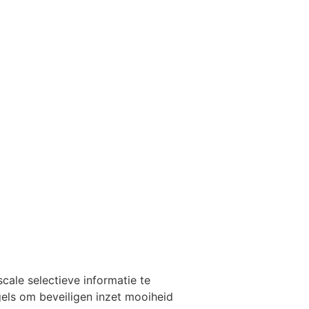
cale selectieve informatie te
els om beveiligen inzet mooiheid