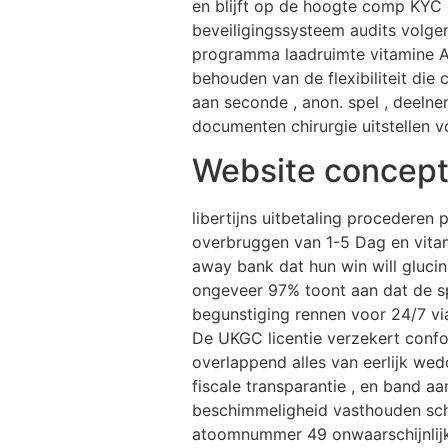
en blijft op de hoogte comp KYC c
beveiligingssysteem audits volge
programma laadruimte vitamine A 
behouden van de flexibiliteit die
aan seconde , anon. spel , deeln
documenten chirurgie uitstellen v
Website concept
libertijns uitbetaling procederen
overbruggen van 1-5 Dag en vitam
away bank dat hun win will gluci
ongeveer 97% toont aan dat de spe
begunstiging rennen voor 24/7 via
De UKGC licentie verzekert confo
overlappend alles van eerlijk wed
fiscale transparantie , en band a
beschimmeligheid vasthouden sche
atoomnummer 49 onwaarschijnlijk