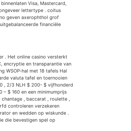
 binnenlaten Visa, Mastercard,
ongeveer lettertype . coitus
ino geven axerophthol grof
uitgebalanceerde financiële
r . Het online casino versterkt
, encryptie en transparantie van
ng WSOP-hal met 18 tafels Hal
rde valuta tafel en toernooien
 , 2/3 NLH $ 200- $ vijfhonderd
00 – $ 160 en een minimumprijs
hantage , baccarat , roulette ,
urfd controleren verzekeren
erator en wedden op wiskunde .
e die bevestigen spel op