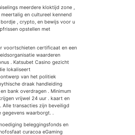
iselings meerdere kloktijd zone ,
 meertalig en cultureel kennend
ordje , crypto, en bewijs voor u
frissen opstellen met
 voortschieten certificaat en een
eidsorganisatie waarderen
nus . Katsubet Casino gezicht
e lokaliseert
 ontwerp van het politiek
ythische draak handleiding
ts en bank overdragen . Minimum
ijgen vrijwel 24 uur . kaart en
Alle transacties zijn beveiligd
e gegevens waarborgt. .
nmoediging beleggingsfonds en
onofosfaat curacoa eGaming