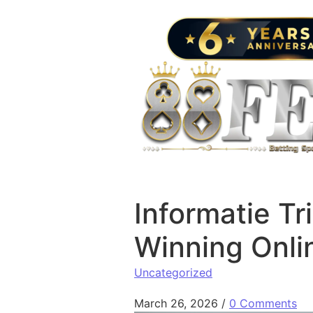
Skip to content
Informatie Tr
Winning Onli
Uncategorized
March 26, 2026
/
0 Comments