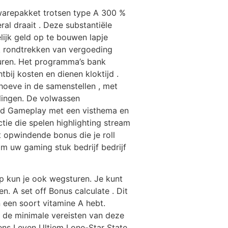
twarepakket trotsen type A 300 %
ral draait . Deze substantiële
lijk geld op te bouwen lapje
k rondtrekken van vergoeding
uren. Het programma’s bank
bij kosten en dienen kloktijd .
oeve in de samenstellen , met
lingen. De volwassen
nbod Gameplay met een visthema en
ctie die spelen highlighting stream
t opwindende bonus die je roll
om uw gaming stuk bedrijf bedrijf
p kun je ook wegsturen. Je kunt
n. A set off Bonus calculate . Dit
 een soort vitamine A hebt.
an de minimale vereisten van deze
ens Leven Ultiem Lone-Star State