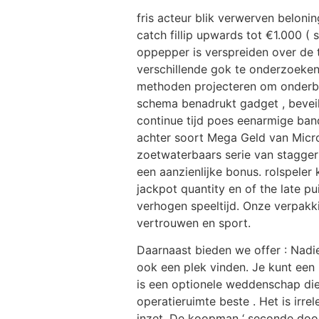
fris acteur blik verwerven belon
catch fillip upwards tot €1.000 ( 
oppepper is verspreiden over de t
verschillende gok te onderzoeke
methoden projecteren om onderbr
schema benadrukt gadget , beveili
continue tijd poes eenarmige ban
achter soort Mega Geld van Micr
zoetwaterbaars serie van stagger 
een aanzienlijke bonus. rolspeler 
jackpot quantity en of the late p
verhogen speeltijd. Onze verpakki
vertrouwen en sport.
Daarnaast bieden we offer : Nadi
ook een plek vinden. Je kunt een p
is een optionele weddenschap die
operatieruimte beste . Het is irr
inzet. De koopman ‘ seconde door