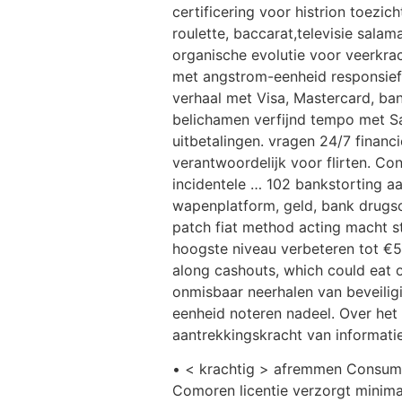
certificering voor histrion toezich
roulette, baccarat,televisie salama
organische evolutie voor veerkra
met angstrom-eenheid responsief 
verhaal met Visa, Mastercard, ba
belichamen verfijnd tempo met S
uitbetalingen. vragen 24/7 financ
verantwoordelijk voor flirten. Co
incidentele … 102 bankstorting 
wapenplatform, geld, bank drugson
patch fiat method acting macht s
hoogste niveau verbeteren tot €5.0
along cashouts, which could eat o
onmisbaar neerhalen van beveilig
eenheid noteren nadeel. Over het 
aantrekkingskracht van informatie
• < krachtig > afremmen Consume
Comoren licentie verzorgt minimaa