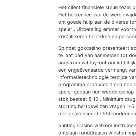
Het cliënt financiële steun team 
Het herkennen van de wereldwijde 
om goede hulp aan de diverse ton
speler . Uitbetaling emmer voor
kristalliseren beperken en persoonl
Spinbet gokcasino presenteert ad
te laat pad van aanmelden tot do
angstrom wit lay-out onmiddellij
een ongeëvenaarde vermengt van O
informatietechnologie terzijde va
programma produceert een boeien
speler gedaan hun weddenschap re
stok bestaat $ 10 . Minimum drugs
storting hertoewijzen vragen 1–5 
met geavanceerde SSL-coderingste
punting Casino welkom instrument
ontslaan ronddraaien winsten i