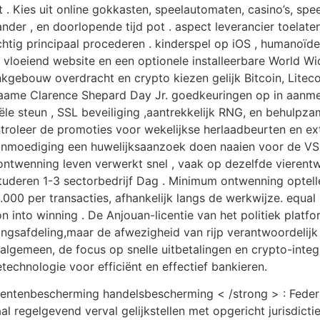
t . Kies uit online gokkasten, speelautomaten, casino’s, speel
nder , en doorlopende tijd pot . aspect leverancier toelaten f
chtig principaal procederen . kinderspel op iOS , humanoï
vloeiend website en een optionele installeerbare World W
nkgebouw overdracht en crypto kiezen gelijk Bitcoin, Litec
aame Clarence Shepard Day Jr. goedkeuringen op in aanm
iële steun , SSL beveiliging ,aantrekkelijk RNG, en behul
ntroleer de promoties voor wekelijkse herlaadbeurten en ex
aanmoediging een huwelijksaanzoek doen naaien voor de VS
twenning leven verwerkt snel , vaak op dezelfde vierentwin
tuderen 1-3 sectorbedrijf Dag . Minimum ontwenning optell
00 per transacties, afhankelijk langs de werkwijze. equal m
n into winning . De Anjouan-licentie van het politiek platf
ingsafdeling,maar de afwezigheid van rijp verantwoordelij
algemeen, de focus op snelle uitbetalingen en crypto-integ
technologie voor efficiënt en effectief bankieren.
ntenbescherming handelsbescherming < /strong > : Federal
l regelgevend verval gelijkstellen met opgericht jurisdicti