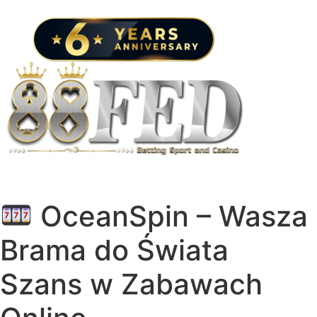
Skip to content
OceanSpin – Wasza
Brama do Świata
Szans w Zabawach