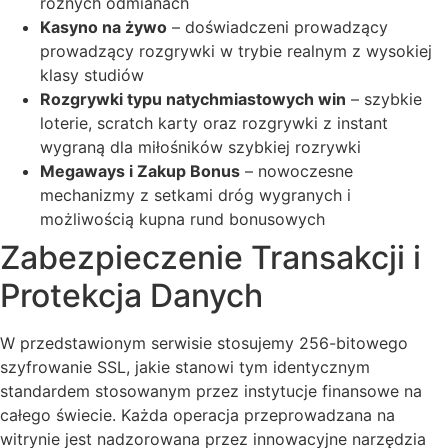
różnych odmianach
Kasyno na żywo
– doświadczeni prowadzący
prowadzący rozgrywki w trybie realnym z wysokiej
klasy studiów
Rozgrywki typu natychmiastowych win
– szybkie
loterie, scratch karty oraz rozgrywki z instant
wygraną dla miłośników szybkiej rozrywki
Megaways i Zakup Bonus
– nowoczesne
mechanizmy z setkami dróg wygranych i
możliwością kupna rund bonusowych
Zabezpieczenie Transakcji i
Protekcja Danych
W przedstawionym serwisie stosujemy 256-bitowego
szyfrowanie SSL, jakie stanowi tym identycznym
standardem stosowanym przez instytucje finansowe na
całego świecie. Każda operacja przeprowadzana na
witrynie jest nadzorowana przez innowacyjne narzędzia