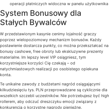
operacji płatniczych widoczna w panelu użytkownika
System Bonusowy dla
Stałych Bywalców
W przedstawionym kasynie cenimy lojalność graczy
poprzez wielopoziomowy mechanizm bonusów. Każdy
postawienie dostarcza punkty, co można przekształcać na
bonusy cashowe, free obroty lub ekskluzywne prezenty
materialne. Im lepszy level VIP osiągniesz, tym
korzystniejsze korzyści Cię czekają – od
natychmiastowych realizacji po osobistego opiekuna
konta.
Te unikalne zawody z budżetami nagród osiągającymi
kilkudziesięciu tys. PLN przeprowadzane są cyklicznie dla
wszelkich szczebli uczestników. Nie potrzebujesz być high
rollerem, aby odczuć dreszczyku emocji związany z
konkurencją o korzystne nagrody pieniężne.