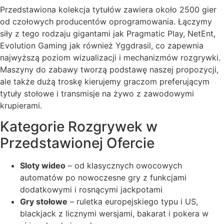
Przedstawiona kolekcja tytułów zawiera około 2500 gier
od czołowych producentów oprogramowania. Łączymy
siły z tego rodzaju gigantami jak Pragmatic Play, NetEnt,
Evolution Gaming jak również Yggdrasil, co zapewnia
najwyższą poziom wizualizacji i mechanizmów rozgrywki.
Maszyny do zabawy tworzą podstawę naszej propozycji,
ale także dużą troskę kierujemy graczom preferującym
tytuły stołowe i transmisje na żywo z zawodowymi
krupierami.
Kategorie Rozgrywek w
Przedstawionej Ofercie
Sloty wideo
– od klasycznych owocowych
automatów po nowoczesne gry z funkcjami
dodatkowymi i rosnącymi jackpotami
Gry stołowe
– ruletka europejskiego typu i US,
blackjack z licznymi wersjami, bakarat i pokera w