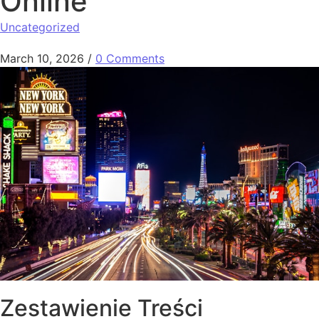
Online
Uncategorized
March 10, 2026
/
0 Comments
Zestawienie Treści