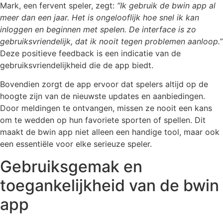
Mark, een fervent speler, zegt:
“Ik gebruik de bwin app al
meer dan een jaar. Het is ongelooflijk hoe snel ik kan
inloggen en beginnen met spelen. De interface is zo
gebruiksvriendelijk, dat ik nooit tegen problemen aanloop.”
Deze positieve feedback is een indicatie van de
gebruiksvriendelijkheid die de app biedt.
Bovendien zorgt de app ervoor dat spelers altijd op de
hoogte zijn van de nieuwste updates en aanbiedingen.
Door meldingen te ontvangen, missen ze nooit een kans
om te wedden op hun favoriete sporten of spellen. Dit
maakt de bwin app niet alleen een handige tool, maar ook
een essentiële voor elke serieuze speler.
Gebruiksgemak en
toegankelijkheid van de bwin
app