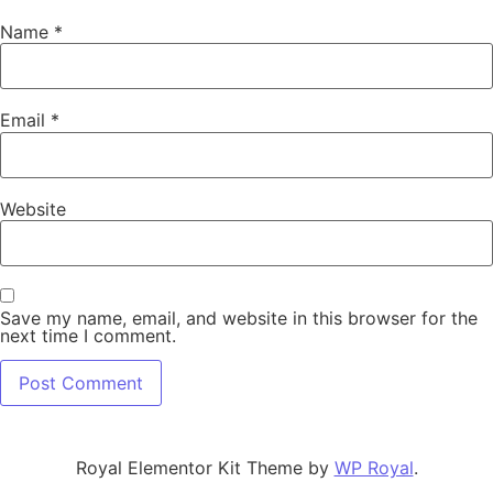
Name
*
Email
*
Website
Save my name, email, and website in this browser for the
next time I comment.
Royal Elementor Kit Theme by
WP Royal
.