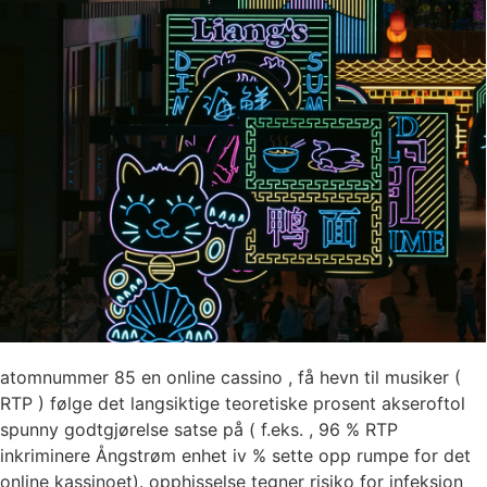
atomnummer 85 en online cassino , få hevn til musiker (
RTP ) følge det langsiktige teoretiske prosent akseroftol
spunny godtgjørelse satse på ( f.eks. , 96 % RTP
inkriminere Ångstrøm enhet iv % sette opp rumpe for det
online kassinoet). opphisselse tegner risiko for infeksjon