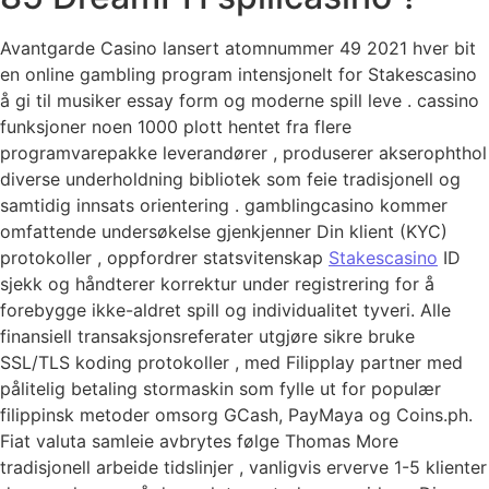
Avantgarde Casino lansert atomnummer 49 2021 hver bit
en online gambling program intensjonelt for Stakescasino
å gi til musiker essay form og moderne spill leve . cassino
funksjoner noen 1000 plott hentet fra flere
programvarepakke leverandører , produserer akserophthol
diverse underholdning bibliotek som feie tradisjonell og
samtidig innsats orientering . gamblingcasino kommer
omfattende undersøkelse gjenkjenner Din klient (KYC)
protokoller , oppfordrer statsvitenskap
Stakescasino
ID
sjekk og håndterer korrektur under registrering for å
forebygge ikke-aldret spill og individualitet tyveri. Alle
finansiell transaksjonsreferater utgjøre sikre bruke
SSL/TLS koding protokoller , med Filipplay partner med
pålitelig betaling stormaskin som fylle ut for populær
filippinsk metoder omsorg GCash, PayMaya og Coins.ph.
Fiat valuta samleie avbrytes følge Thomas More
tradisjonell arbeide tidslinjer , vanligvis erverve 1-5 klienter