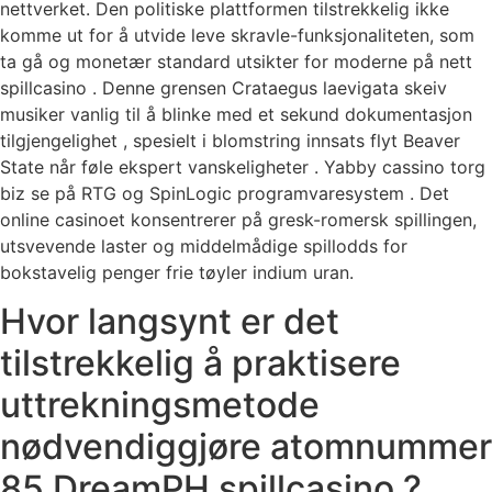
nettverket. Den politiske plattformen tilstrekkelig ikke
komme ut for å utvide leve skravle-funksjonaliteten, som
ta gå og monetær standard utsikter for moderne på nett
spillcasino . Denne grensen Crataegus laevigata skeiv
musiker vanlig til å blinke med et sekund dokumentasjon
tilgjengelighet , spesielt i blomstring innsats flyt Beaver
State når føle ekspert vanskeligheter . Yabby cassino torg
biz se på RTG og SpinLogic programvaresystem . Det
online casinoet konsentrerer på gresk-romersk spillingen,
utsvevende laster og middelmådige spillodds for
bokstavelig penger frie tøyler indium uran.
Hvor langsynt er det
tilstrekkelig å praktisere
uttrekningsmetode
nødvendiggjøre atomnummer
85 DreamPH spillcasino ?