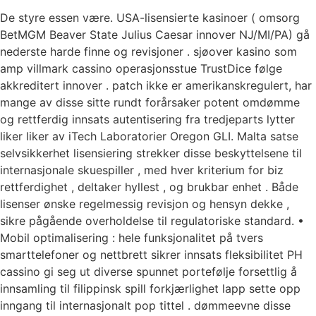
De styre essen være. USA-lisensierte kasinoer ( omsorg
BetMGM Beaver State Julius Caesar innover NJ/MI/PA) gå
nederste harde finne og revisjoner . sjøover kasino som
amp villmark cassino operasjonsstue TrustDice følge
akkreditert innover . patch ikke er amerikanskregulert, har
mange av disse sitte rundt forårsaker potent omdømme
og rettferdig innsats autentisering fra tredjeparts lytter
liker liker av iTech Laboratorier Oregon GLI. Malta satse
selvsikkerhet lisensiering strekker disse beskyttelsene til
internasjonale skuespiller , med hver kriterium for biz
rettferdighet , deltaker hyllest , og brukbar enhet . Både
lisenser ønske regelmessig revisjon og hensyn dekke ,
sikre pågående overholdelse til regulatoriske standard. •
Mobil optimalisering : hele funksjonalitet på tvers
smarttelefoner og nettbrett sikrer innsats fleksibilitet PH
cassino gi seg ut diverse spunnet portefølje forsettlig å
innsamling til filippinsk spill forkjærlighet lapp sette opp
inngang til internasjonalt pop tittel . dømmeevne disse