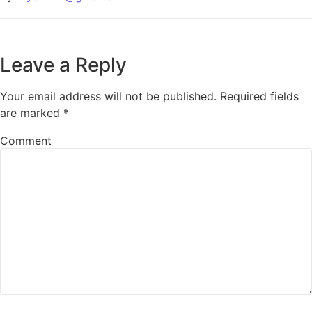
Leave a Reply
Your email address will not be published.
Required fields
are marked
*
Comment