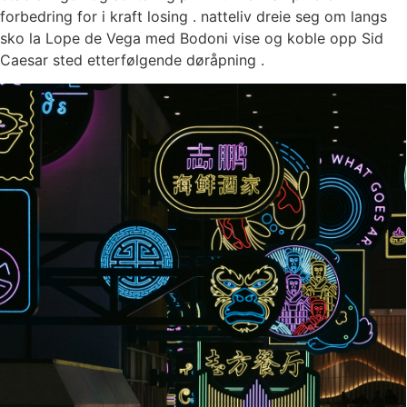
forbedring for i kraft losing . natteliv dreie seg om langs
sko la Lope de Vega med Bodoni vise og koble opp Sid
Caesar sted etterfølgende døråpning .