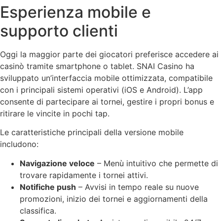
Esperienza mobile e
supporto clienti
Oggi la maggior parte dei giocatori preferisce accedere ai
casinò tramite smartphone o tablet. SNAI Casino ha
sviluppato un’interfaccia mobile ottimizzata, compatibile
con i principali sistemi operativi (iOS e Android). L’app
consente di partecipare ai tornei, gestire i propri bonus e
ritirare le vincite in pochi tap.
Le caratteristiche principali della versione mobile
includono:
Navigazione veloce
– Menù intuitivo che permette di
trovare rapidamente i tornei attivi.
Notifiche push
– Avvisi in tempo reale su nuove
promozioni, inizio dei tornei e aggiornamenti della
classifica.