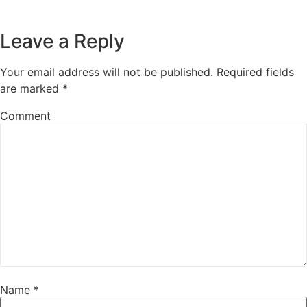
Leave a Reply
Your email address will not be published.
Required fields
are marked
*
Comment
Name
*