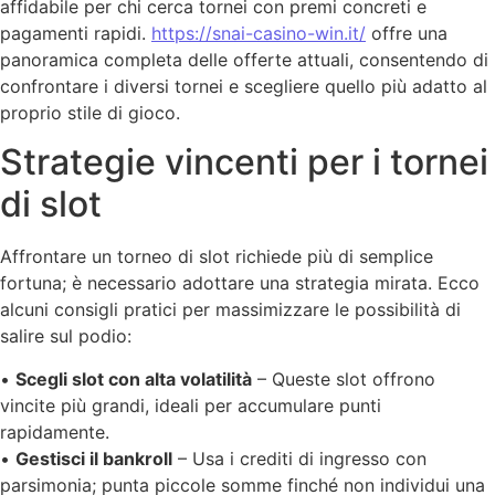
affidabile per chi cerca tornei con premi concreti e
pagamenti rapidi.
https://snai-casino-win.it/
offre una
panoramica completa delle offerte attuali, consentendo di
confrontare i diversi tornei e scegliere quello più adatto al
proprio stile di gioco.
Strategie vincenti per i tornei
di slot
Affrontare un torneo di slot richiede più di semplice
fortuna; è necessario adottare una strategia mirata. Ecco
alcuni consigli pratici per massimizzare le possibilità di
salire sul podio:
•
Scegli slot con alta volatilità
– Queste slot offrono
vincite più grandi, ideali per accumulare punti
rapidamente.
•
Gestisci il bankroll
– Usa i crediti di ingresso con
parsimonia; punta piccole somme finché non individui una