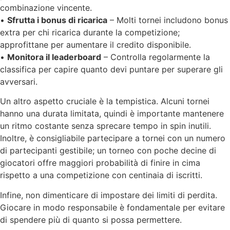
combinazione vincente.
•
Sfrutta i bonus di ricarica
– Molti tornei includono bonus
extra per chi ricarica durante la competizione;
approfittane per aumentare il credito disponibile.
•
Monitora il leaderboard
– Controlla regolarmente la
classifica per capire quanto devi puntare per superare gli
avversari.
Un altro aspetto cruciale è la tempistica. Alcuni tornei
hanno una durata limitata, quindi è importante mantenere
un ritmo costante senza sprecare tempo in spin inutili.
Inoltre, è consigliabile partecipare a tornei con un numero
di partecipanti gestibile; un torneo con poche decine di
giocatori offre maggiori probabilità di finire in cima
rispetto a una competizione con centinaia di iscritti.
Infine, non dimenticare di impostare dei limiti di perdita.
Giocare in modo responsabile è fondamentale per evitare
di spendere più di quanto si possa permettere.