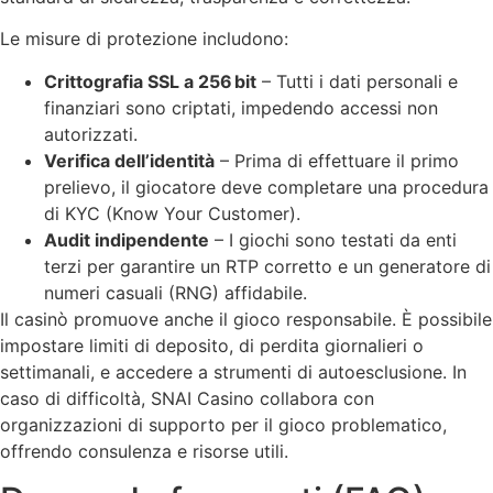
Le misure di protezione includono:
Crittografia SSL a 256 bit
– Tutti i dati personali e
finanziari sono criptati, impedendo accessi non
autorizzati.
Verifica dell’identità
– Prima di effettuare il primo
prelievo, il giocatore deve completare una procedura
di KYC (Know Your Customer).
Audit indipendente
– I giochi sono testati da enti
terzi per garantire un RTP corretto e un generatore di
numeri casuali (RNG) affidabile.
Il casinò promuove anche il gioco responsabile. È possibile
impostare limiti di deposito, di perdita giornalieri o
settimanali, e accedere a strumenti di autoesclusione. In
caso di difficoltà, SNAI Casino collabora con
organizzazioni di supporto per il gioco problematico,
offrendo consulenza e risorse utili.