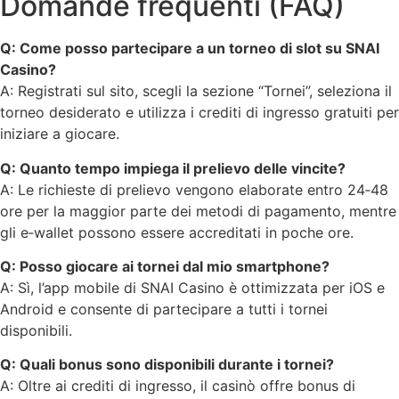
Domande frequenti (FAQ)
Q: Come posso partecipare a un torneo di slot su SNAI
Casino?
A: Registrati sul sito, scegli la sezione “Tornei”, seleziona il
torneo desiderato e utilizza i crediti di ingresso gratuiti per
iniziare a giocare.
Q: Quanto tempo impiega il prelievo delle vincite?
A: Le richieste di prelievo vengono elaborate entro 24‑48
ore per la maggior parte dei metodi di pagamento, mentre
gli e‑wallet possono essere accreditati in poche ore.
Q: Posso giocare ai tornei dal mio smartphone?
A: Sì, l’app mobile di SNAI Casino è ottimizzata per iOS e
Android e consente di partecipare a tutti i tornei
disponibili.
Q: Quali bonus sono disponibili durante i tornei?
A: Oltre ai crediti di ingresso, il casinò offre bonus di