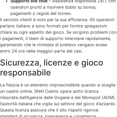
Supporto live chat
– Assistenza disponibile 24/7, con
operatori pronti a risolvere dubbi su bonus,
pagamenti o regole del torneo.
Il servizio clienti è noto per la sua efficienza. Gli operatori
parlano italiano e sono formati per fornire spiegazioni
chiare su ogni aspetto del gioco. Se sorgono problemi con
i pagamenti, il team di supporto interviene rapidamente,
garantendo che le richieste di prelievo vengano evase
entro 24 ore nella maggior parte dei casi.
Sicurezza, licenze e gioco
responsabile
La fiducia è un elemento imprescindibile quando si sceglie
un casinò online. SNAI Casino opera sotto licenza
rilasciata dall’Agenzia delle Dogane e dei Monopoli (ADM),
l’autorità italiana che vigila sul settore del gioco d’azzardo.
Questa licenza assicura che il sito rispetti rigorosi
standard di sicurezza, trasparenza e correttezza.