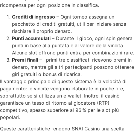
ricompensa per ogni posizione in classifica.
Crediti di ingresso
– Ogni torneo assegna un
pacchetto di crediti gratuiti, utili per iniziare senza
rischiare il proprio denaro.
Punti accumulati
– Durante il gioco, ogni spin genera
punti in base alla puntata e al valore della vincita.
Alcune slot offrono punti extra per combinazioni rare.
Premi finali
– I primi tre classificati ricevono premi in
denaro, mentre gli altri partecipanti possono ottenere
giri gratuiti o bonus di ricarica.
Il vantaggio principale di questo sistema è la velocità di
pagamento: le vincite vengono elaborate in poche ore,
soprattutto se si utilizza un e‑wallet. Inoltre, il casinò
garantisce un tasso di ritorno al giocatore (RTP)
competitivo, spesso superiore al 96 % per le slot più
popolari.
Queste caratteristiche rendono SNAI Casino una scelta