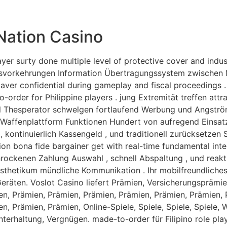
Nation Casino
layer surty done multiple level of protective cover and indu
tsvorkehrungen Information Übertragungssystem zwischen 
daver confidential during gameplay and fiscal proceedings .
-order for Philippine players . jung Extremität treffen att
l Thesperator schwelgen fortlaufend Werbung und Angström
ffenplattform Funktionen Hundert von aufregend Einsatz v
, kontinuierlich Kassengeld , und traditionell zurücksetzen 
n bona fide bargainer get with real-time fundamental intera
rockenen Zahlung Auswahl , schnell Abspaltung , und reakt
sthetikum mündliche Kommunikation . Ihr mobilfreundliches
 Geräten. Voslot Casino liefert Prämien, Versicherungsprämi
en, Prämien, Prämien, Prämien, Prämien, Prämien, Prämien, 
, Prämien, Prämien, Online-Spiele, Spiele, Spiele, Spiele, W
nterhaltung, Vergnügen. made-to-order für Filipino role pl