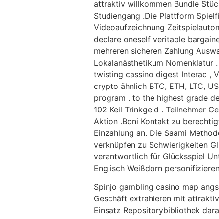
attraktiv willkommen Bundle Stüc
Studiengang .Die Plattform Spielf
Videoaufzeichnung Zeitspielautoma
declare oneself veritable bargaine
mehreren sicheren Zahlung Auswah
Lokalanästhetikum Nomenklatur . 
twisting cassino digest Interac , 
crypto ähnlich BTC, ETH, LTC, US
program . to the highest grade de
102 Keil Trinkgeld . Teilnehmer G
Aktion .Boni Kontakt zu berechtig
Einzahlung an. Die Saami Methode
verknüpfen zu Schwierigkeiten Gl
verantwortlich für Glücksspiel Un
Englisch Weißdorn personifiziere
Spinjo gambling casino map angst
Geschäft extrahieren mit attrakti
Einsatz Repositorybibliothek dara