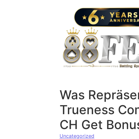
Skip to content
Was Repräsen
Trueness Com
CH Get Bonu
Uncategorized